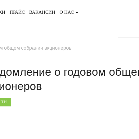
КИ
ПРАЙС
ВАКАНСИИ
О НАС
ом общем собрании акционеров
домление о годовом обще
ионеров
СТИ