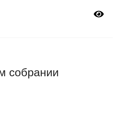
Версия сайта
для слабовидящих
м собрании