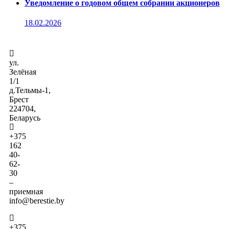
Уведомление о годовом общем собрании акционеров
18.02.2026
ул.
Зелёная
1/1
д.Тельмы-1,
Брест
224704,
Беларусь
+375
162
40-
62-
30
–
приемная
info@berestie.by
+375